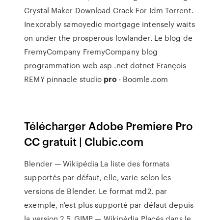
Crystal Maker Download Crack For Idm Torrent.
Inexorably samoyedic mortgage intensely waits
on under the prosperous lowlander.
Le blog de
FremyCompany
FremyCompany blog
programmation web asp .net dotnet François
REMY
pinnacle studio
pro
- Boomle.com
Télécharger Adobe Premiere Pro
CC gratuit | Clubic.com
Blender — Wikipédia
La liste des formats
supportés par défaut, elle, varie selon les
versions de Blender. Le format md2, par
exemple, n'est plus supporté par défaut depuis
la version 2.5.
GIMP — Wikipédia
Placés dans le