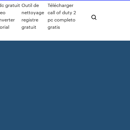
dc gratuit
Outil de
Télécharger
deo
nettoyage
call of duty 2
nverter
registre
pc completo
orial
gratuit
gratis