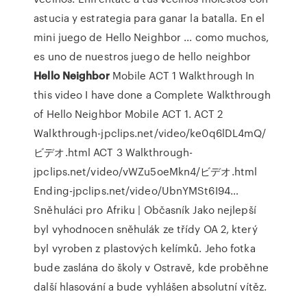
astucia y estrategia para ganar la batalla. En el
mini juego de Hello Neighbor ... como muchos,
es uno de nuestros juego de hello neighbor
Hello
Neighbor
Mobile ACT 1 Walkthrough
In
this video I have done a Complete Walkthrough
of Hello Neighbor Mobile ACT 1. ACT 2
Walkthrough-jpclips.net/video/ke0q6lDL4mQ/
ビデオ.html ACT 3 Walkthrough-
jpclips.net/video/vWZu5oeMkn4/ビデオ.html
Ending-jpclips.net/video/UbnYMSt6I94…
Sněhuláci pro Afriku | Občasník
Jako nejlepší
byl vyhodnocen sněhulák ze třídy OA 2, který
byl vyroben z plastových kelímků. Jeho fotka
bude zaslána do školy v Ostravě, kde proběhne
další hlasování a bude vyhlášen absolutní vítěz.