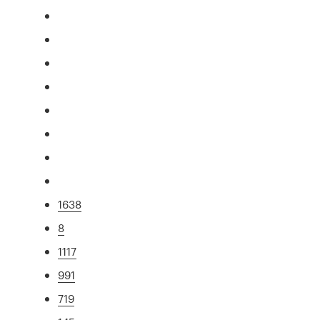
1638
8
1117
991
719