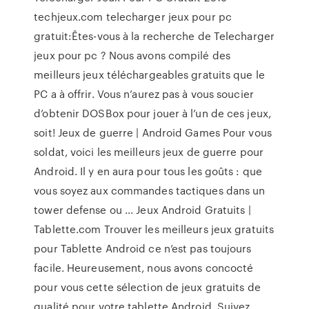
techjeux.com telecharger jeux pour pc
gratuit:Êtes-vous à la recherche de Telecharger
jeux pour pc ? Nous avons compilé des
meilleurs jeux téléchargeables gratuits que le
PC a à offrir. Vous n’aurez pas à vous soucier
d’obtenir DOSBox pour jouer à l’un de ces jeux,
soit! Jeux de guerre | Android Games Pour vous
soldat, voici les meilleurs jeux de guerre pour
Android. Il y en aura pour tous les goûts : que
vous soyez aux commandes tactiques dans un
tower defense ou ... Jeux Android Gratuits |
Tablette.com Trouver les meilleurs jeux gratuits
pour Tablette Android ce n’est pas toujours
facile. Heureusement, nous avons concocté
pour vous cette sélection de jeux gratuits de
qualité pour votre tablette Android. Suivez