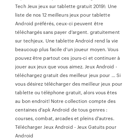
Tech Jeux jeux sur tablette gratuit 2019!: Une
liste de nos 12 meilleurs jeux pour tablette
Android préférés, ceux-ci peuvent être
téléchargés sans payer d’argent. gratuitement
sur techjeux. Une tablette Android rend la vie
beaucoup plus facile d’un joueur moyen. Vous
pouvez être partout ces jours-ci et continuer à
jouer aux jeux que vous aimez. Jeux Android -
téléchargez gratuit des meilleur jeux pour ... Si
vous désirez télécharger des meilleur jeux pour
tablette ou téléphone gratuit, alors vous êtes
au bon endroit! Notre collection compte des
centaines d'apk Android de tous genres :
courses, combat, arcades et pleins d'autres.
Télécharger Jeux Android - Jeux Gatuits pour
Android