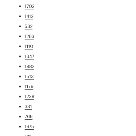
1702
1412
532
1263
1110
1347
1882
1513
1179
1238
331
766
1975