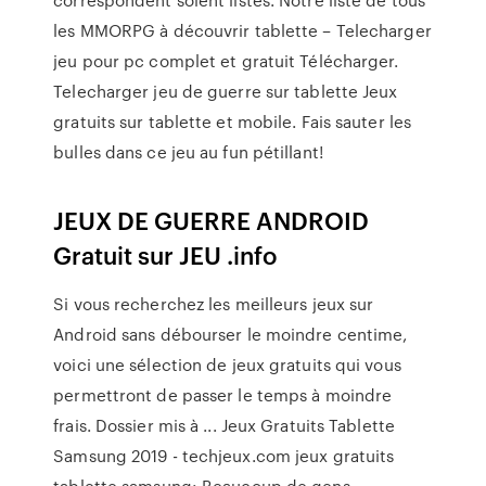
les MMORPG à découvrir tablette – Telecharger
jeu pour pc complet et gratuit Télécharger.
Telecharger jeu de guerre sur tablette Jeux
gratuits sur tablette et mobile. Fais sauter les
bulles dans ce jeu au fun pétillant!
JEUX DE GUERRE ANDROID
Gratuit sur JEU .info
Si vous recherchez les meilleurs jeux sur
Android sans débourser le moindre centime,
voici une sélection de jeux gratuits qui vous
permettront de passer le temps à moindre
frais. Dossier mis à ... Jeux Gratuits Tablette
Samsung 2019 - techjeux.com jeux gratuits
tablette samsung: Beaucoup de gens