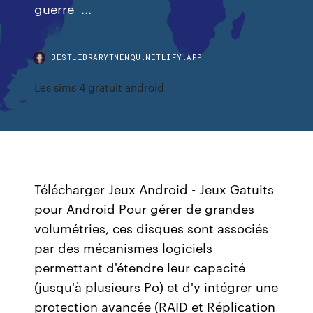
guerre ...
BESTLIBRARYTNENQU.NETLIFY.APP
Les sims 4 gratuit android
Télécharger Jeux Android - Jeux Gatuits
pour Android Pour gérer de grandes
volumétries, ces disques sont associés
par des mécanismes logiciels
permettant d'étendre leur capacité
(jusqu'à plusieurs Po) et d'y intégrer une
protection avancée (RAID et Réplication