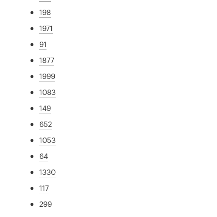
198
1971
91
1877
1999
1083
149
652
1053
64
1330
117
299