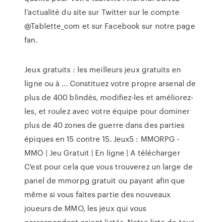
l’actualité du site sur Twitter sur le compte
@Tablette_com et sur Facebook sur notre page
fan.
Jeux gratuits : les meilleurs jeux gratuits en
ligne ou à ... Constituez votre propre arsenal de
plus de 400 blindés, modifiez-les et améliorez-
les, et roulez avec votre équipe pour dominer
plus de 40 zones de guerre dans des parties
épiques en 15 contre 15. Jeux5 : MMORPG -
MMO | Jeu Gratuit | En ligne | A télécharger
C'est pour cela que vous trouverez un large de
panel de mmorpg gratuit ou payant afin que
même si vous faites partie des nouveaux
joueurs de MMO, les jeux qui vous
correspondent soient listés. Notre liste de tous