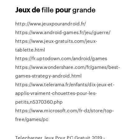
Jeux
de
fille
pour
grande
http://www.jeuxpourandroid.fr/
https://www.android-games.fr/jeu/guerre/
https://www.jeux-gratuits.com/jeux-
tablette.html
https://fr.uptodown.com/android/games
https://www.wondershare.com/fr/games/best-
games-strategy-android.html
https://www.telerama.fr/enfants/dix-jeux-et-
applis-vraiment-chouettes-pour-les-
petits,n5370360.php
https://www.microsoft.com/fr-dz/store/top-
free/games/pc
Telecharger Jeux Pour PC Gratuit 2019 -