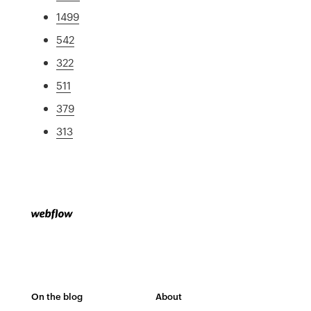
1499
542
322
511
379
313
On the blog
About