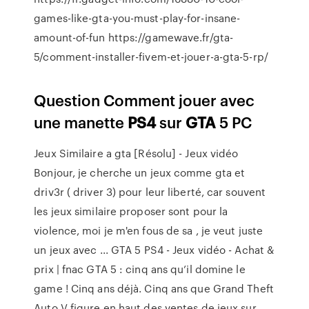
games-like-gta-you-must-play-for-insane-
amount-of-fun https://gamewave.fr/gta-
5/comment-installer-fivem-et-jouer-a-gta-5-rp/
Question Comment jouer avec
une manette
PS
4
sur
GTA
5 PC
Jeux Similaire a gta [Résolu] - Jeux vidéo
Bonjour, je cherche un jeux comme gta et
driv3r ( driver 3) pour leur liberté, car souvent
les jeux similaire proposer sont pour la
violence, moi je m'en fous de sa , je veut juste
un jeux avec ... GTA 5 PS4 - Jeux vidéo - Achat &
prix | fnac GTA 5 : cinq ans qu’il domine le
game ! Cinq ans déjà. Cinq ans que Grand Theft
Auto V figure en haut des ventes de jeux sur