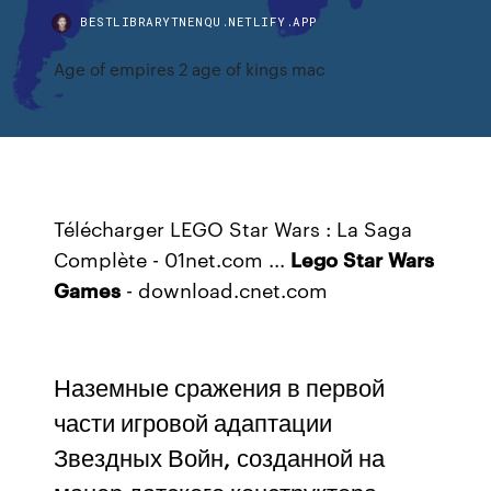
BESTLIBRARYTNENQU.NETLIFY.APP
Age of empires 2 age of kings mac
Télécharger LEGO Star Wars : La Saga
Complète - 01net.com ...
Lego
Star
Wars
Games
- download.cnet.com
Наземные сражения в первой
части игровой адаптации
Звездных Войн, созданной на