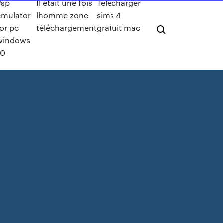
Psp
Il était une fois
Telecharger
emulator
lhomme zone
sims 4
for pc
téléchargement
gratuit mac
windows
10