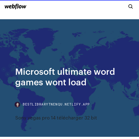
Microsoft ultimate word
games wont load
BESTLIBRARYTNENQU.NETLIFY.APP
Sony vegas pro 14 télécharger 32 bit