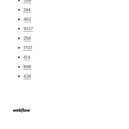
244
463
1037
256
1707
414
896
438