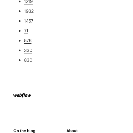
1219
1932
1457
71
576
330
830
On the blog
About