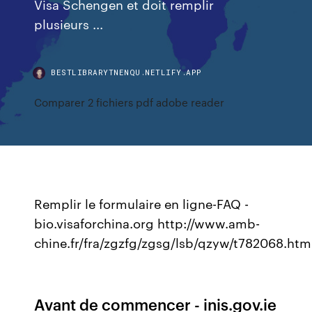
Visa Schengen et doit remplir
plusieurs ...
BESTLIBRARYTNENQU.NETLIFY.APP
Comparer 2 fichiers pdf adobe reader
Remplir le formulaire en ligne-FAQ -
bio.visaforchina.org http://www.amb-
chine.fr/fra/zgzfg/zgsg/lsb/qzyw/t782068.htm
Avant de commencer - inis.gov.ie