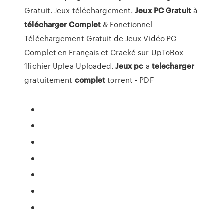
Gratuit. Jeux téléchargement.
Jeux
PC
Gratuit
à
télécharger
Complet
& Fonctionnel
Téléchargement Gratuit de Jeux Vidéo PC
Complet en Français et Cracké sur UpToBox
1fichier Uplea Uploaded.
Jeux
pc
a
telecharger
gratuitement
complet
torrent - PDF