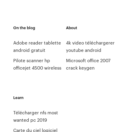
On the blog
About
Adobe reader tablette
4k video téléchargerer
android gratuit
youtube android
Pilote scanner hp
Microsoft office 2007
officejet 4500 wireless
crack keygen
Learn
Télécharger nfs most
wanted pc 2019
Carte du ciel logiciel