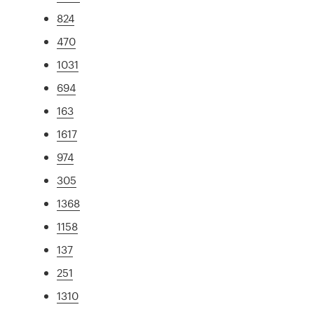
824
470
1031
694
163
1617
974
305
1368
1158
137
251
1310