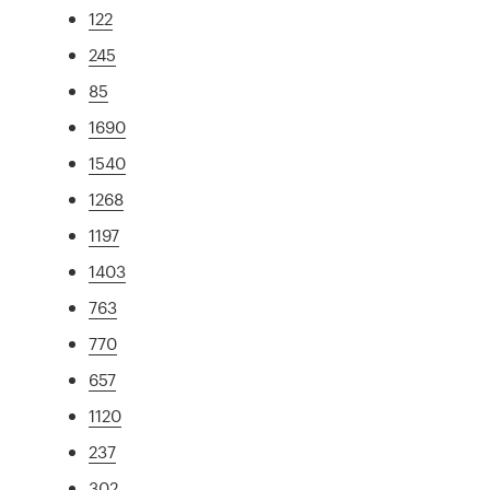
122
245
85
1690
1540
1268
1197
1403
763
770
657
1120
237
302